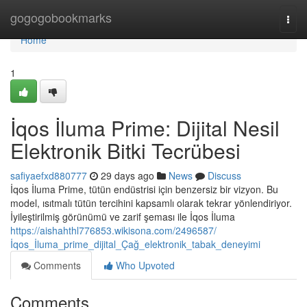
Home
gogogobookmarks
Togg
navi
Home
1
İqos İluma Prime: Dijital Nesil
Elektronik Bitki Tecrübesi
safiyaefxd880777
29 days ago
News
Discuss
İqos İluma Prime, tütün endüstrisi için benzersiz bir vizyon. Bu
model, ısıtmalı tütün tercihini kapsamlı olarak tekrar yönlendiriyor.
İyileştirilmiş görünümü ve zarif şeması ile İqos İluma
https://aishahthl776853.wikisona.com/2496587/
İqos_İluma_prime_dijital_Çağ_elektronik_tabak_deneyimi
Comments
Who Upvoted
Comments