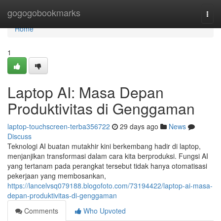
Home
gogogobookmarks
Togg
navi
Home
1
Laptop AI: Masa Depan
Produktivitas di Genggaman
laptop-touchscreen-terba356722
29 days ago
News
Discuss
Teknologi AI buatan mutakhir kini berkembang hadir di laptop,
menjanjikan transformasi dalam cara kita berproduksi. Fungsi AI
yang tertanam pada perangkat tersebut tidak hanya otomatisasi
pekerjaan yang membosankan,
https://lancelvsq079188.blogofoto.com/73194422/laptop-ai-masa-
depan-produktivitas-di-genggaman
Comments
Who Upvoted