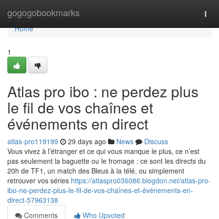
Home
gogogobookmarks
Togg
navi
Home
1
Atlas pro ibo : ne perdez plus
le fil de vos chaînes et
événements en direct
atlas-pro119199
29 days ago
News
Discuss
Vous vivez à l’étranger et ce qui vous manque le plus, ce n’est
pas seulement la baguette ou le fromage : ce sont les directs du
20h de TF1, un match des Bleus à la télé, ou simplement
retrouver vos séries
https://atlaspro036086.blogdon.net/atlas-pro-
ibo-ne-perdez-plus-le-fil-de-vos-chaînes-et-événements-en-
direct-57963138
Comments
Who Upvoted