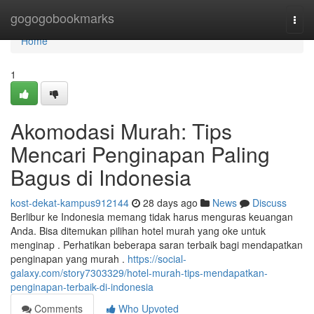
Home
gogogobookmarks
Togg
navi
Home
1
Akomodasi Murah: Tips
Mencari Penginapan Paling
Bagus di Indonesia
kost-dekat-kampus912144
28 days ago
News
Discuss
Berlibur ke Indonesia memang tidak harus menguras keuangan
Anda. Bisa ditemukan pilihan hotel murah yang oke untuk
menginap . Perhatikan beberapa saran terbaik bagi mendapatkan
penginapan yang murah .
https://social-
galaxy.com/story7303329/hotel-murah-tips-mendapatkan-
penginapan-terbaik-di-indonesia
Comments
Who Upvoted