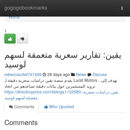
Home
gogogobookmarks
Togg
navi
Home
1
يقين: تقارير سعرية متعمقة لسهم
لوسيد
rebeccavzkd767499
28 days ago
News
Discuss
يقدم منصة يقين دراسات سعرية دقيقة لـ Lucid Motors ، تهدف إلى
تزويد المستثمرين حول بيانات دقيقة تساعدهم من اتخاذ
https://directoryprice.com/listings1132580/يقين-دراسات-سعرية-
مفصلة-لسهم-لوسيد
Comments
Who Upvoted
Comments