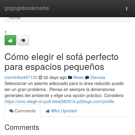
Home
gogogobookmarks
Togg
navi
Home
1
Cómo elegir el sofá perfecto
para espacios pequeños
marvinllut497122
32 days ago
News
Discuss
Seleccionar un asiento adecuado para tu área reducido puede
ser un gran problema . Piensa en siempre la dimensiones
generales del ambiente y elige una opción práctico. Considera
https://cmo-elegir-el-puff-ideal383316.p2blogs.com/profile
Comments
Who Upvoted
Comments