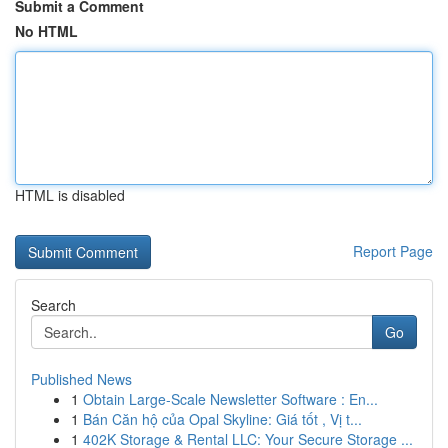
Submit a Comment
No HTML
HTML is disabled
Report Page
Search
Go
Published News
1
Obtain Large-Scale Newsletter Software : En...
1
Bán Căn hộ của Opal Skyline: Giá tốt , Vị t...
1
402K Storage & Rental LLC: Your Secure Storage ...