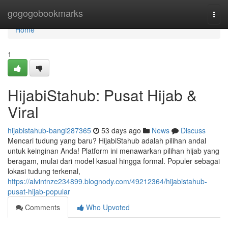
Home
gogogobookmarks
Togg
navi
Home
1
HijabiStahub: Pusat Hijab &
Viral
hijabistahub-bangi287365
53 days ago
News
Discuss
Mencari tudung yang baru? HijabiStahub adalah pilihan andal
untuk keinginan Anda! Platform ini menawarkan pilihan hijab yang
beragam, mulai dari model kasual hingga formal. Populer sebagai
lokasi tudung terkenal,
https://alvintnze234899.blognody.com/49212364/hijabistahub-
pusat-hijab-popular
Comments
Who Upvoted