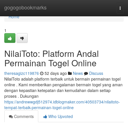
Home
gogogobookmarks
Togg
navi
Home
1
NilaiToto: Platform Andal
Permainan Togel Online
theresagizc119876
52 days ago
News
Discuss
NilaiToto adalah platform terbaik untuk bermain permainan togel
online . Kami memberikan pengalaman bermain togel yang aman
dengan kepastian ketepatan dan kemudahan dalam setiap
proses . Dukungan
https://andrewwgdj512974.idblogmaker.com/40503734/nilaitoto-
tempat-terbaik-permainan-togel-online
Comments
Who Upvoted