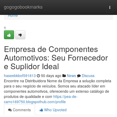
Home
gogogobookmarks
Togg
navi
Home
1
Empresa de Componentes
Automotivos: Seu Fornecedor
e Suplidor Ideal
haseebkbof591813
50 days ago
News
Discuss
Encontre na Distribuidora Nome da Empresa a solução completa
para o seu negócio de veículos. Somos seu atacado líder em
componentes automotivos, oferecendo um extenso catálogo de
produtos de qualidade e com
https://pea-de-
carro169750.blogspothub.com/profile
Comments
Who Upvoted