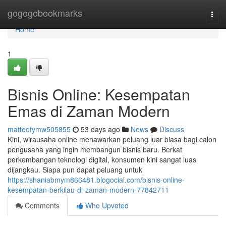
Home
gogogobookmarks
Togg
navi
Home
1
Bisnis Online: Kesempatan
Emas di Zaman Modern
matteofymw505855
53 days ago
News
Discuss
Kini, wirausaha online menawarkan peluang luar biasa bagi calon
pengusaha yang ingin membangun bisnis baru. Berkat
perkembangan teknologi digital, konsumen kini sangat luas
dijangkau. Siapa pun dapat peluang untuk
https://shaniabmym866481.blogocial.com/bisnis-online-
kesempatan-berkilau-di-zaman-modern-77842711
Comments
Who Upvoted