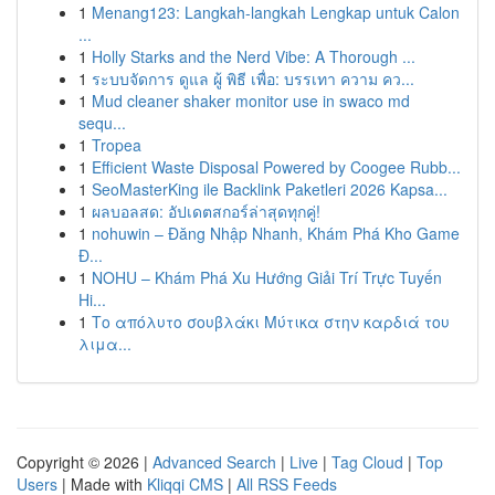
1
Menang123: Langkah-langkah Lengkap untuk Calon
...
1
Holly Starks and the Nerd Vibe: A Thorough ...
1
ระบบจัดการ ดูแล ผู้ พิธี เพื่อ: บรรเทา ความ คว...
1
Mud cleaner shaker monitor use in swaco md
sequ...
1
Tropea
1
Efficient Waste Disposal Powered by Coogee Rubb...
1
SeoMasterKing ile Backlink Paketleri 2026 Kapsa...
1
ผลบอลสด: อัปเดตสกอร์ล่าสุดทุกคู่!
1
nohuwin – Đăng Nhập Nhanh, Khám Phá Kho Game
Đ...
1
NOHU – Khám Phá Xu Hướng Giải Trí Trực Tuyến
Hi...
1
Το απόλυτο σουβλάκι Μύτικα στην καρδιά του
λιμα...
Copyright © 2026 |
Advanced Search
|
Live
|
Tag Cloud
|
Top
Users
| Made with
Kliqqi CMS
|
All RSS Feeds