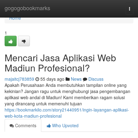
Home
gogogobookmarks
Togg
navi
Home
1
Mencari Jasa Aplikasi Web
Madiun Profesional?
majaitcj783859
55 days ago
News
Discuss
Apakah Perusahaan Anda membutuhkan tampilan online yang
kekinian? Jangan ragu untuk menghubungi jasa pengembangan
aplikasi web andal di Madiun! Kami memberikan ragam solusi
yang dirancang untuk memenuhi tujuan
https://bookmarkilo.com/story21440951/ingin-layangan-aplikasi-
web-kota-madiun-profesional
Comments
Who Upvoted