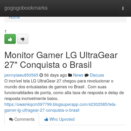
Home
gogogobookmarks
Togg
navi
Home
1
Monitor Gamer LG UltraGear
27" Conquista o Brasil
pennyiawu850565
56 days ago
News
Discuss
O incrível tela LG UltraGear 27 chegou para revolucionar o
mundo dos entusiastas de games no Brasil . Com suas
funcionalidades de ponta, como alta taxa de resposta e delay de
resposta incrivelmente baixo,
https://owainkqcm097799.blogsuperapp.com/42302585/tela-
gamer-lg-ultragear-27-conquista-o-brasil
Comments
Who Upvoted