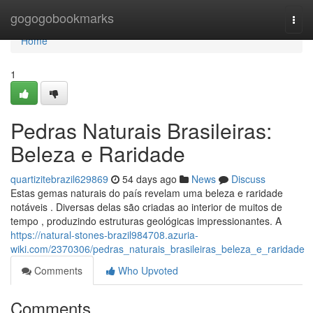
Home
gogogobookmarks
Togg
navi
Home
1
Pedras Naturais Brasileiras:
Beleza e Raridade
quartizitebrazil629869
54 days ago
News
Discuss
Estas gemas naturais do país revelam uma beleza e raridade
notáveis . Diversas delas são criadas ao interior de muitos de
tempo , produzindo estruturas geológicas impressionantes. A
https://natural-stones-brazil984708.azuria-
wiki.com/2370306/pedras_naturais_brasileiras_beleza_e_raridade
Comments
Who Upvoted
Comments