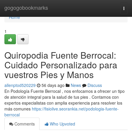
Home
gogogobookmarks
Togg
navi
Home
1
Quiropodia Fuente Berrocal:
Cuidado Personalizado para
vuestros Pies y Manos
allenptod520229
56 days ago
News
Discuss
En Podología Fuente Berrocal , nos enfocamos a ofrecer un tipo
de atención integral para la salud de tus pies . Contamos con
expertos especialistas con amplia experiencia para resolver los
más comunes
https://fisiolive.seorankia.net/podologia-fuente-
berrocal
Comments
Who Upvoted