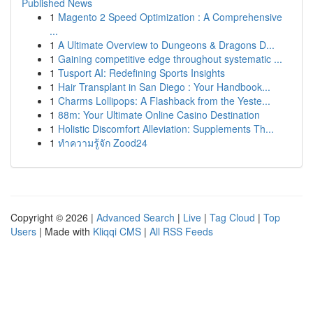
Published News
1
Magento 2 Speed Optimization : A Comprehensive
...
1
A Ultimate Overview to Dungeons & Dragons D...
1
Gaining competitive edge throughout systematic ...
1
Tusport AI: Redefining Sports Insights
1
Hair Transplant in San Diego : Your Handbook...
1
Charms Lollipops: A Flashback from the Yeste...
1
88m: Your Ultimate Online Casino Destination
1
Holistic Discomfort Alleviation: Supplements Th...
1
ทำความรู้จัก Zood24
Copyright © 2026 |
Advanced Search
|
Live
|
Tag Cloud
|
Top
Users
| Made with
Kliqqi CMS
|
All RSS Feeds