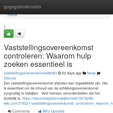
Home
gogogobookmarks
Home
1
Vaststellingsovereenkomst
controleren: Waarom hulp
zoeken essentieel is
vaststellingsovereenkoms498383
53 days ago
News
Discuss
Een vaststellingsovereenkomst afsluiten kan ingewikkeld zijn. Het
is essentieel om de inhoud van de schikkingsovereenkomst
zorgvuldig te bekijken . Veel mensen veronderstellen dat het
duidelijk is,
https://vsoontslaglatennakijken046726.fliplife-
wiki.com/379221/vaststellingsovereenkomst_controleren_waarom_h
Comments
Who Upvoted