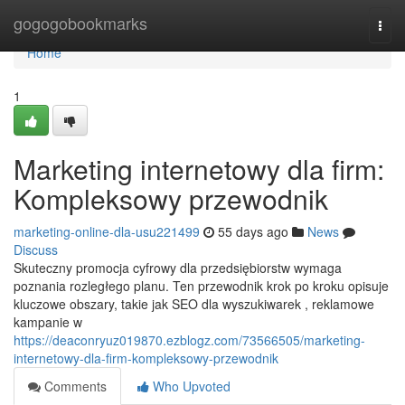
Home
gogogobookmarks
Togg
navi
Home
1
Marketing internetowy dla firm:
Kompleksowy przewodnik
marketing-online-dla-usu221499
55 days ago
News
Discuss
Skuteczny promocja cyfrowy dla przedsiębiorstw wymaga
poznania rozległego planu. Ten przewodnik krok po kroku opisuje
kluczowe obszary, takie jak SEO dla wyszukiwarek , reklamowe
kampanie w
https://deaconryuz019870.ezblogz.com/73566505/marketing-
internetowy-dla-firm-kompleksowy-przewodnik
Comments
Who Upvoted