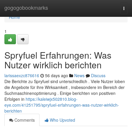
Home
gogogobookmarks
Togg
navi
Home
1
Spryfuel Erfahrungen: Was
Nutzer wirklich berichten
larissaexzc876616
56 days ago
News
Discuss
Die Berichte zu Spryfuel sind unterschiedlich . Viele Nutzer loben
die Angebote für ihre Wirksamkeit , insbesondere im Bereich der
Suchmaschinenoptimierung . Einige berichten von positiven
Erfolgen in
https://kaleiwjx502810.blog-
eye.com/41251795/spryfuel-erfahrungen-was-nutzer-wirklich-
berichten
Comments
Who Upvoted