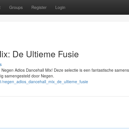
t
Groups
Register
Login
ix: De Ultieme Fusie
s
e Negen Adios Dancehall Mix! Deze selectie is een fantastische samen
ldig samengesteld door Negen.
71/negen_adios_dancehall_mix_de_ultieme_fusie