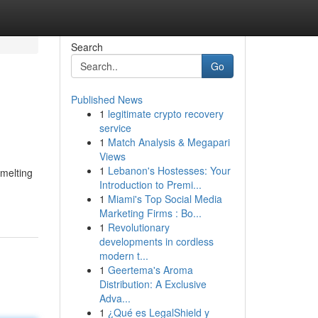
Search
Go
Published News
1
legitimate crypto recovery
service
1
Match Analysis & Megapari
Views
1
Lebanon's Hostesses: Your
smelting
Introduction to Premi...
1
Miami's Top Social Media
Marketing Firms : Bo...
1
Revolutionary
developments in cordless
modern t...
1
Geertema's Aroma
Distribution: A Exclusive
Adva...
1
¿Qué es LegalShield y