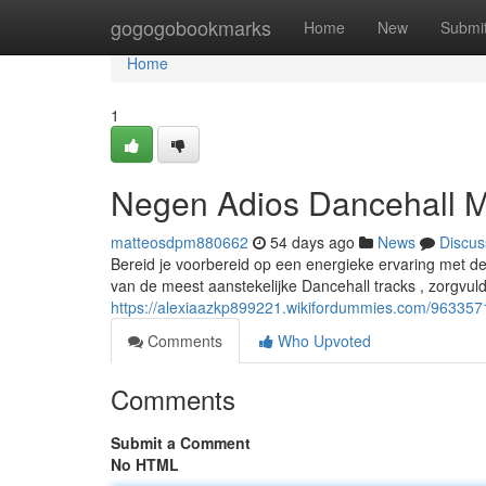
Home
gogogobookmarks
Home
New
Submi
Home
1
Negen Adios Dancehall M
matteosdpm880662
54 days ago
News
Discus
Bereid je voorbereid op een energieke ervaring met d
van de meest aanstekelijke Dancehall tracks , zorgvu
https://alexiaazkp899221.wikifordummies.com/96335
Comments
Who Upvoted
Comments
Submit a Comment
No HTML