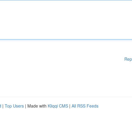
Rep
d
|
Top Users
| Made with
Kliqqi CMS
|
All RSS Feeds