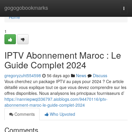
Home
gogogobookmarks
Togg
navi
Home
1
IPTV Abonnement Maroc : Le
Guide Complet 2024
gregoryzuht554598
56 days ago
News
Discuss
Vous cherchez un package IPTV au pays pour 2024 ? Ce article
détaillé vous explique tout ce que vous devez comprendre sur les
offres disponibles. Nous analysons les principaux fournisseurs d’
https://nanniepwqi336797.aioblogs.com/94470116/iptv-
abonnement-maroc-le-guide-complet-2024
Comments
Who Upvoted
Comments