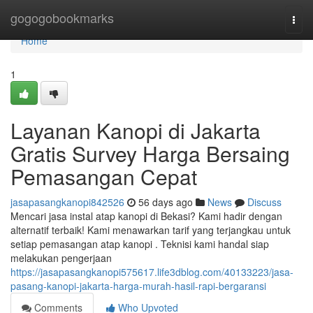
Home
gogogobookmarks
Togg
navi
Home
1
Layanan Kanopi di Jakarta
Gratis Survey Harga Bersaing
Pemasangan Cepat
jasapasangkanopi842526
56 days ago
News
Discuss
Mencari jasa instal atap kanopi di Bekasi? Kami hadir dengan
alternatif terbaik! Kami menawarkan tarif yang terjangkau untuk
setiap pemasangan atap kanopi . Teknisi kami handal siap
melakukan pengerjaan
https://jasapasangkanopi575617.life3dblog.com/40133223/jasa-
pasang-kanopi-jakarta-harga-murah-hasil-rapi-bergaransi
Comments
Who Upvoted