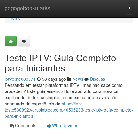
Home
gogogobookmarks
Togg
navi
Home
1
Teste IPTV: Guia Completo
para Iniciantes
iptvteste680571
56 days ago
News
Discuss
Pensando em testar plataformas IPTV , mas não sabe como
proceder ? Este guia essencial foi elaborado para novatos ,
explicando de forma simples como executar um avaliação
adequado da experiência de
https://iptv-
teste536992.verybigblog.com/40505233/teste-iptv-guia-completo-
para-iniciantes
Comments
Who Upvoted