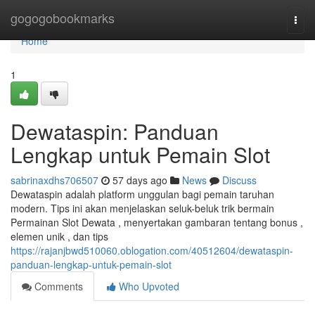
Home
gogogobookmarks
Togg
navi
Home
1
Dewataspin: Panduan
Lengkap untuk Pemain Slot
sabrinaxdhs706507
57 days ago
News
Discuss
Dewataspin adalah platform unggulan bagi pemain taruhan
modern. Tips ini akan menjelaskan seluk-beluk trik bermain
Permainan Slot Dewata , menyertakan gambaran tentang bonus ,
elemen unik , dan tips
https://rajanjbwd510060.oblogation.com/40512604/dewataspin-
panduan-lengkap-untuk-pemain-slot
Comments
Who Upvoted