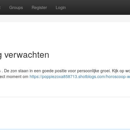
t
Groups
Register
Login
g verwachten
 . De zon staan in een goede positie voor persoonlijke groei. Kijk op 
erfect moment om
https://poppiezoxa858713.shotblogs.com/horoscoop-wa