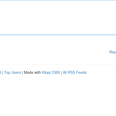
Rep
d
|
Top Users
| Made with
Kliqqi CMS
|
All RSS Feeds