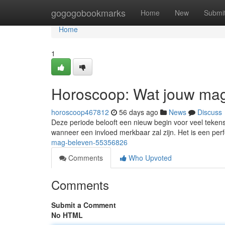
Home
gogogobookmarks
Home
New
Submi
Home
1
Horoscoop: Wat jouw ma
horoscoop467812
56 days ago
News
Discuss
Deze periode belooft een nieuw begin voor veel tekens
wanneer een invloed merkbaar zal zijn. Het is een p
mag-beleven-55356826
Comments
Who Upvoted
Comments
Submit a Comment
No HTML