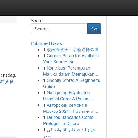
Search
Go
Published News
1
改嫁攝政王：甜寵逆轉命運
1
Copper Scrap for Available :
Your Source for...
1
Kontribusi Perempuan
Maluku dalam Memajukan...
woensdag,
1
Shopify Store: A Beginner's
t-je-je-
Guide
1
Navigating Psychiatric
Hospital Care: A Patient...
1
Авторский ремонт в
Москве 2024 : Новинки и ...
1
Delitos Bancarios Cómo
Proteger tu Dinero
1
جهاز ليد فيضان 50 واط في
مصر