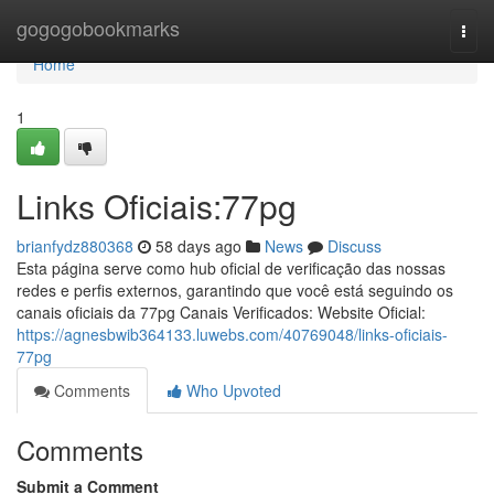
Home
gogogobookmarks
Togg
navi
Home
1
Links Oficiais:77pg
brianfydz880368
58 days ago
News
Discuss
Esta página serve como hub oficial de verificação das nossas
redes e perfis externos, garantindo que você está seguindo os
canais oficiais da 77pg Canais Verificados: Website Oficial:
https://agnesbwib364133.luwebs.com/40769048/links-oficiais-
77pg
Comments
Who Upvoted
Comments
Submit a Comment