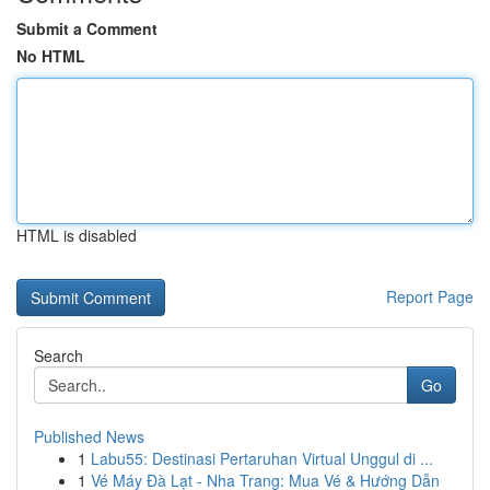
Submit a Comment
No HTML
HTML is disabled
Report Page
Search
Go
Published News
1
Labu55: Destinasi Pertaruhan Virtual Unggul di ...
1
Vé Máy Đà Lạt - Nha Trang: Mua Vé & Hướng Dẫn