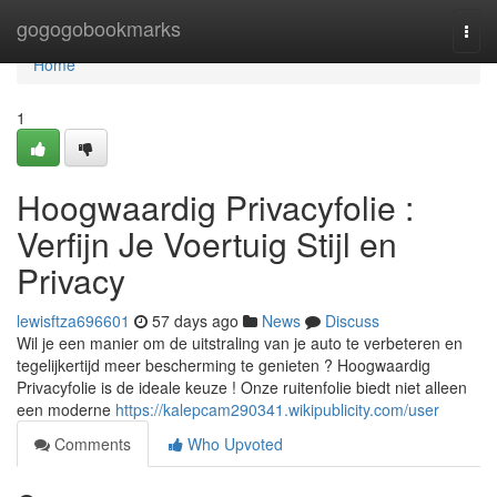
Home
gogogobookmarks
Togg
navi
Home
1
Hoogwaardig Privacyfolie :
Verfijn Je Voertuig Stijl en
Privacy
lewisftza696601
57 days ago
News
Discuss
Wil je een manier om de uitstraling van je auto te verbeteren en
tegelijkertijd meer bescherming te genieten ? Hoogwaardig
Privacyfolie is de ideale keuze ! Onze ruitenfolie biedt niet alleen
een moderne
https://kalepcam290341.wikipublicity.com/user
Comments
Who Upvoted