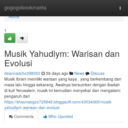
Home
gogogobookmarks
Togg
navi
Home
1
Musik Yahudiym: Warisan dan
Evolusi
deannadchx398052
59 days ago
News
Discuss
Musik Ibrani memiliki warisan yang kaya , yang berkembang dari
masa lalu hingga sekarang. Awalnya bersumber dengan ibadah
di kuil Yerusalem, musik ini kemudian menyebar dan mengalami
pengaruh dari
https://shaunaegzo725848.bloggactif.com/43034065/musik-
yahudiym-warisan-dan-evolusi
Comments
Who Upvoted