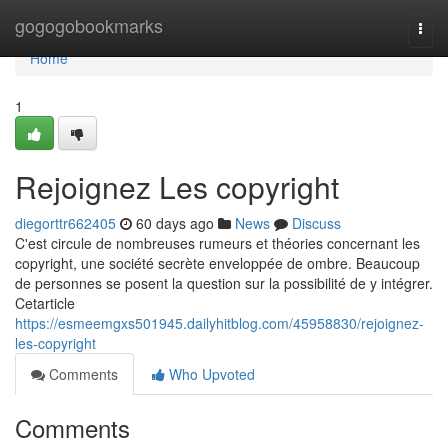
Home
gogogobookmarks
Togg
navi
Home
1
Rejoignez Les copyright
diegorttr662405
60 days ago
News
Discuss
C'est circule de nombreuses rumeurs et théories concernant les
copyright, une société secrète enveloppée de ombre. Beaucoup
de personnes se posent la question sur la possibilité de y intégrer.
Cetarticle
https://esmeemgxs501945.dailyhitblog.com/45958830/rejoignez-
les-copyright
Comments
Who Upvoted
Comments