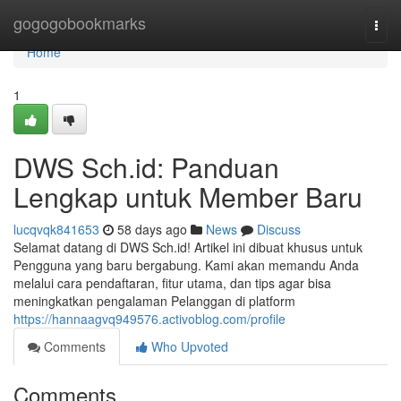
Home
gogogobookmarks
Togg
navi
Home
1
DWS Sch.id: Panduan
Lengkap untuk Member Baru
lucqvqk841653
58 days ago
News
Discuss
Selamat datang di DWS Sch.id! Artikel ini dibuat khusus untuk
Pengguna yang baru bergabung. Kami akan memandu Anda
melalui cara pendaftaran, fitur utama, dan tips agar bisa
meningkatkan pengalaman Pelanggan di platform
https://hannaagvq949576.activoblog.com/profile
Comments
Who Upvoted
Comments