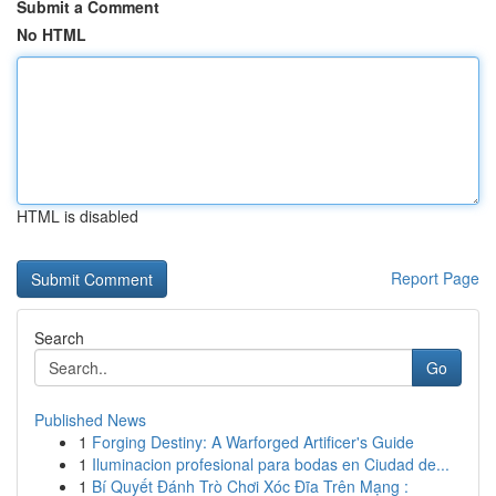
Submit a Comment
No HTML
HTML is disabled
Report Page
Search
Go
Published News
1
Forging Destiny: A Warforged Artificer's Guide
1
Iluminacion profesional para bodas en Ciudad de...
1
Bí Quyết Đánh Trò Chơi Xóc Đĩa Trên Mạng :