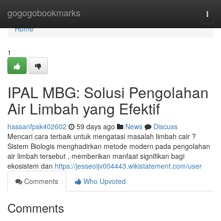
Home
gogogobookmarks
Togg
navi
Home
1
IPAL MBG: Solusi Pengolahan
Air Limbah yang Efektif
hassanfpsk402602
59 days ago
News
Discuss
Mencari cara terbaik untuk mengatasi masalah limbah cair ?
Sistem Biologis menghadirkan metode modern pada pengolahan
air limbah tersebut , memberikan manfaat signifikan bagi
ekosistem dan
https://jesseoijv004443.wikistatement.com/user
Comments
Who Upvoted
Comments