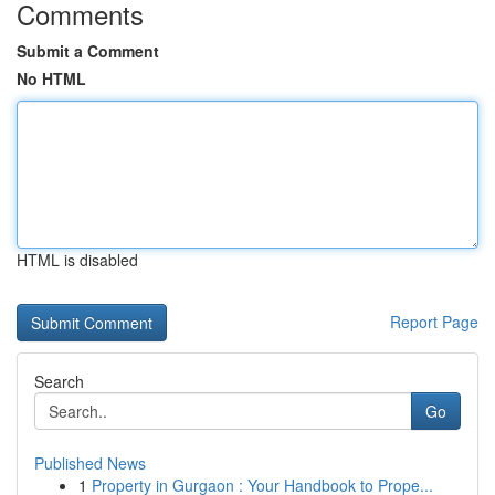
Comments
Submit a Comment
No HTML
HTML is disabled
Report Page
Search
Go
Published News
1
Property in Gurgaon : Your Handbook to Prope...