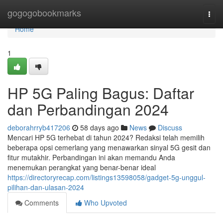
Home
gogogobookmarks
Togg
navi
Home
1
HP 5G Paling Bagus: Daftar
dan Perbandingan 2024
deborahrryb417206
58 days ago
News
Discuss
Mencari HP 5G terhebat di tahun 2024? Redaksi telah memilih
beberapa opsi cemerlang yang menawarkan sinyal 5G gesit dan
fitur mutakhir. Perbandingan ini akan memandu Anda
menemukan perangkat yang benar-benar ideal
https://directoryrecap.com/listings13598058/gadget-5g-unggul-
pilihan-dan-ulasan-2024
Comments
Who Upvoted