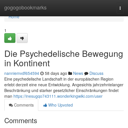
Home
gogogobookmarks
Togg
navi
Home
1
Die Psychedelische Bewegung
in Kontinent
nanniemvdf654594
58 days ago
News
Discuss
Eine psychedelische Landschaft in der europäischen Region
erlebt derzeit eine neue Entwicklung. Angesichts jahrzehntelanger
Beschränkung und starker gesetzlicher Einschränkungen findet
man
https://inesugqo743111.wonderkingwiki.com/user
Comments
Who Upvoted
Comments