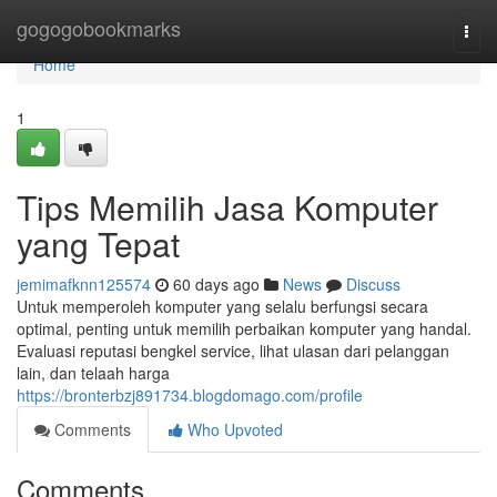
Home
gogogobookmarks
Togg
navi
Home
1
Tips Memilih Jasa Komputer
yang Tepat
jemimafknn125574
60 days ago
News
Discuss
Untuk memperoleh komputer yang selalu berfungsi secara
optimal, penting untuk memilih perbaikan komputer yang handal.
Evaluasi reputasi bengkel service, lihat ulasan dari pelanggan
lain, dan telaah harga
https://bronterbzj891734.blogdomago.com/profile
Comments
Who Upvoted
Comments