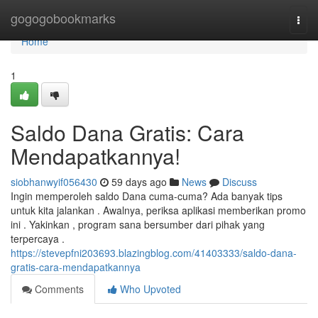
Home
gogogobookmarks
Togg
navi
Home
1
Saldo Dana Gratis: Cara
Mendapatkannya!
siobhanwyif056430
59 days ago
News
Discuss
Ingin memperoleh saldo Dana cuma-cuma? Ada banyak tips
untuk kita jalankan . Awalnya, periksa aplikasi memberikan promo
ini . Yakinkan , program sana bersumber dari pihak yang
terpercaya .
https://stevepfni203693.blazingblog.com/41403333/saldo-dana-
gratis-cara-mendapatkannya
Comments
Who Upvoted