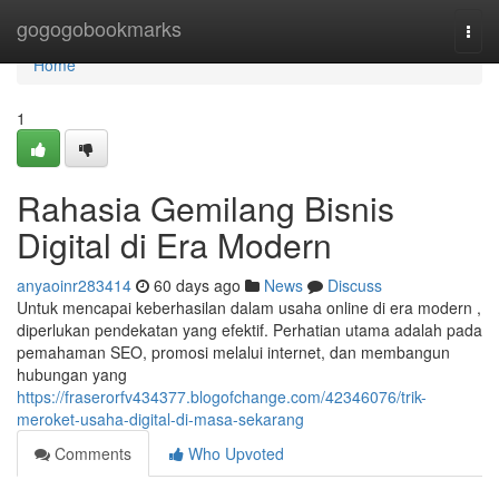
Home
gogogobookmarks
Togg
navi
Home
1
Rahasia Gemilang Bisnis
Digital di Era Modern
anyaoinr283414
60 days ago
News
Discuss
Untuk mencapai keberhasilan dalam usaha online di era modern ,
diperlukan pendekatan yang efektif. Perhatian utama adalah pada
pemahaman SEO, promosi melalui internet, dan membangun
hubungan yang
https://fraserorfv434377.blogofchange.com/42346076/trik-
meroket-usaha-digital-di-masa-sekarang
Comments
Who Upvoted