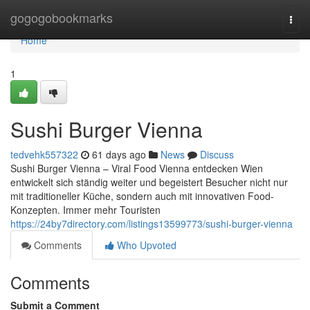
Home
gogogobookmarks
Togg
navi
Home
1
Sushi Burger Vienna
tedvehk557322
61 days ago
News
Discuss
Sushi Burger Vienna – Viral Food Vienna entdecken Wien
entwickelt sich ständig weiter und begeistert Besucher nicht nur
mit traditioneller Küche, sondern auch mit innovativen Food-
Konzepten. Immer mehr Touristen
https://24by7directory.com/listings13599773/sushi-burger-vienna
Comments
Who Upvoted
Comments
Submit a Comment