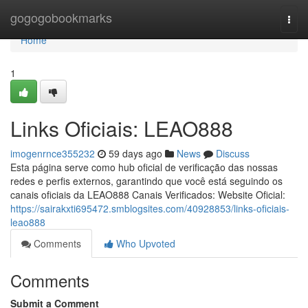
Home
gogogobookmarks
Togg
navi
Home
1
Links Oficiais: LEAO888
imogenrnce355232
59 days ago
News
Discuss
Esta página serve como hub oficial de verificação das nossas
redes e perfis externos, garantindo que você está seguindo os
canais oficiais da LEAO888 Canais Verificados: Website Oficial:
https://sairakxti695472.smblogsites.com/40928853/links-oficiais-
leao888
Comments
Who Upvoted
Comments
Submit a Comment