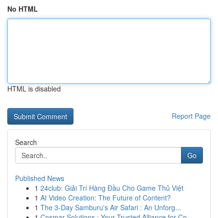
No HTML
HTML is disabled
Report Page
Search
Go
Published News
1
24club: Giải Trí Hàng Đầu Cho Game Thủ Việt
1
AI Video Creation: The Future of Content?
1
The 3-Day Samburu's Air Safari : An Unforg...
1
Cosmar Solutions : Your Trusted Alliance for Co...