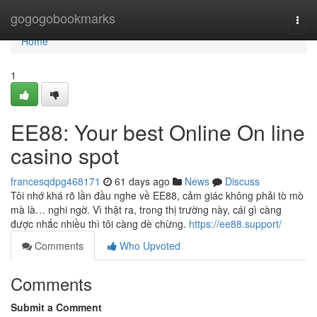
Home
gogogobookmarks
Togg
navi
Home
1
EE88: Your best Online On line
casino spot
francesqdpg468171
61 days ago
News
Discuss
Tôi nhớ khá rõ lần đầu nghe về EE88, cảm giác không phải tò mò
mà là… nghi ngờ. Vì thật ra, trong thị trường này, cái gì càng
được nhắc nhiều thì tôi càng dè chừng.
https://ee88.support/
Comments
Who Upvoted
Comments
Submit a Comment