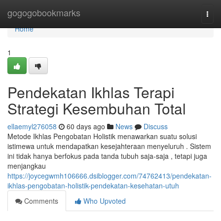
Home
gogogobookmarks
Togg
navi
Home
1
Pendekatan Ikhlas Terapi
Strategi Kesembuhan Total
ellaemyl276058
60 days ago
News
Discuss
Metode Ikhlas Pengobatan Holistik menawarkan suatu solusi
istimewa untuk mendapatkan kesejahteraan menyeluruh . Sistem
ini tidak hanya berfokus pada tanda tubuh saja-saja , tetapi juga
menjangkau
https://joycegwmh106666.dsiblogger.com/74762413/pendekatan-
ikhlas-pengobatan-holistik-pendekatan-kesehatan-utuh
Comments
Who Upvoted