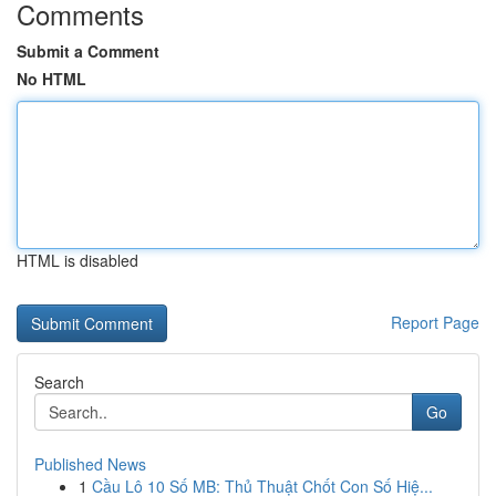
Comments
Submit a Comment
No HTML
HTML is disabled
Report Page
Search
Go
Published News
1
Cầu Lô 10 Số MB: Thủ Thuật Chốt Con Số Hiệ...