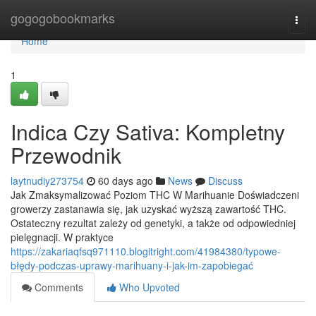
Home
gogogobookmarks
Togg
navi
Home
1
Indica Czy Sativa: Kompletny
Przewodnik
laytnudiy273754
60 days ago
News
Discuss
Jak Zmaksymalizować Poziom THC W Marihuanie Doświadczeni
growerzy zastanawia się, jak uzyskać wyższą zawartość THC.
Ostateczny rezultat zależy od genetyki, a także od odpowiedniej
pielęgnacji. W praktyce
https://zakariaqfsq971110.blogitright.com/41984380/typowe-
błędy-podczas-uprawy-marihuany-i-jak-im-zapobiegać
Comments
Who Upvoted