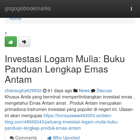
Home
gogogobookmarks
Togg
navi
Home
1
Investasi Logam Mulia: Buku
Panduan Lengkap Emas
Antam
chiaraughy629832
61 days ago
News
Discuss
Khusus Anda yang berminat mempertimbangkan investasi emas ,
mengetahui Emas Antam amat . Produk Antam merupakan
primadona instrumen investasi yang populer di negeri ini. Ulasan
ini akan mengupas
https://honeyasww492003.ambien-
blog.com/48069243/peluang-investasi-logam-mulia-buku-
panduan-lengkap-produk-emas-antam
Comments
Who Upvoted