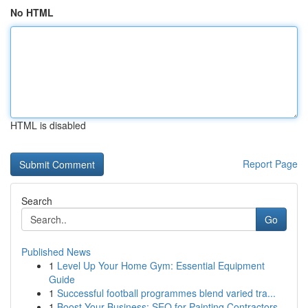
No HTML
HTML is disabled
Report Page
Search
Go
Published News
1
Level Up Your Home Gym: Essential Equipment
Guide
1
Successful football programmes blend varied tra...
1
Boost Your Business: SEO for Painting Contractors