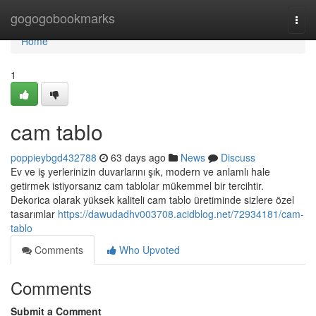
Home
gogogobookmarks
Togg
navi
Home
1
cam tablo
poppieybgd432788
63 days ago
News
Discuss
Ev ve iş yerlerinizin duvarlarını şık, modern ve anlamlı hale
getirmek istiyorsanız cam tablolar mükemmel bir tercihtir.
Dekorica olarak yüksek kaliteli cam tablo üretiminde sizlere özel
tasarımlar
https://dawudadhv003708.acidblog.net/72934181/cam-
tablo
Comments
Who Upvoted
Comments
Submit a Comment