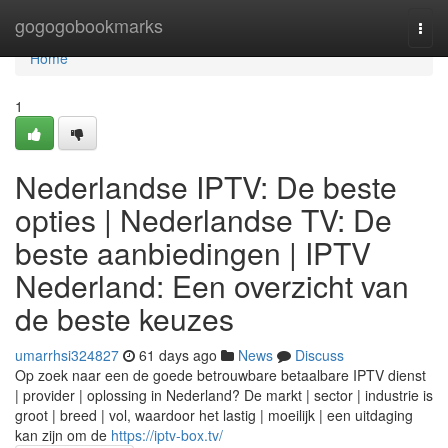
Home
gogogobookmarks
Togg
navi
Home
1
Nederlandse IPTV: De beste
opties | Nederlandse TV: De
beste aanbiedingen | IPTV
Nederland: Een overzicht van
de beste keuzes
umarrhsi324827
61 days ago
News
Discuss
Op zoek naar een de goede betrouwbare betaalbare IPTV dienst
| provider | oplossing in Nederland? De markt | sector | industrie is
groot | breed | vol, waardoor het lastig | moeilijk | een uitdaging
kan zijn om de
https://iptv-box.tv/