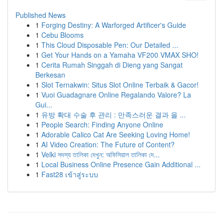
Published News
1
Forging Destiny: A Warforged Artificer's Guide
1
Cebu Blooms
1
This Cloud Disposable Pen: Our Detailed ...
1
Get Your Hands on a Yamaha VF200 VMAX SHO!
1
Cerita Rumah Singgah di Dieng yang Sangat
Berkesan
1
Slot Ternakwin: Situs Slot Online Terbaik & Gacor!
1
Vuoi Guadagnare Online Regalando Valore? La
Gui...
1
유방 확대 수술 후 관리 : 만족스러운 결과 을 ...
1
People Search: Finding Anyone Online
1
Adorable Calico Cat Are Seeking Loving Home!
1
AI Video Creation: The Future of Content?
1
Velki সদস্য তালিকা দেখুন: অফিসিয়াল তালিকা দে...
1
Local Business Online Presence Gain Additional ...
1
Fast28 เข้าสู่ระบบ