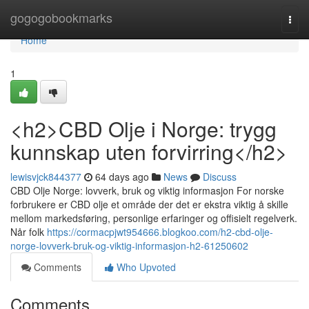
Home
gogogobookmarks
Togg
navi
Home
1
<h2>CBD Olje i Norge: trygg
kunnskap uten forvirring</h2>
lewisvjck844377
64 days ago
News
Discuss
CBD Olje Norge: lovverk, bruk og viktig informasjon For norske
forbrukere er CBD olje et område der det er ekstra viktig å skille
mellom markedsføring, personlige erfaringer og offisielt regelverk.
Når folk
https://cormacpjwt954666.blogkoo.com/h2-cbd-olje-
norge-lovverk-bruk-og-viktig-informasjon-h2-61250602
Comments
Who Upvoted
Comments