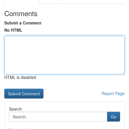
Comments
Submit a Comment
No HTML
HTML is disabled
Report Page
Search
Go