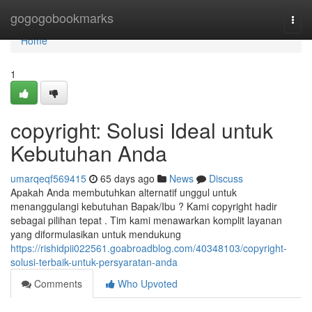
Home
gogogobookmarks
Togg
navi
Home
1
copyright: Solusi Ideal untuk
Kebutuhan Anda
umarqeqf569415
65 days ago
News
Discuss
Apakah Anda membutuhkan alternatif unggul untuk
menanggulangi kebutuhan Bapak/Ibu ? Kami copyright hadir
sebagai pilihan tepat . Tim kami menawarkan komplit layanan
yang diformulasikan untuk mendukung
https://rishidpii022561.goabroadblog.com/40348103/copyright-
solusi-terbaik-untuk-persyaratan-anda
Comments
Who Upvoted