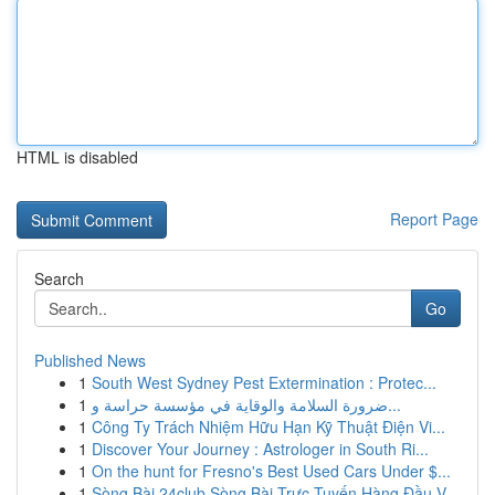
HTML is disabled
Report Page
Search
Go
Published News
1
South West Sydney Pest Extermination : Protec...
1
ضرورة السلامة والوقاية في مؤسسة حراسة و...
1
Công Ty Trách Nhiệm Hữu Hạn Kỹ Thuật Điện Vi...
1
Discover Your Journey : Astrologer in South Ri...
1
On the hunt for Fresno's Best Used Cars Under $...
1
Sòng Bài 24club Sòng Bài Trực Tuyến Hàng Đầu V...