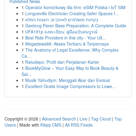
Published News
1
Operator komórkowy dla firm: eSIM Polska i IoT SIM
1
Longueville Electrician Creating Safer Spaces f...
1
בקתות מושלמים לאוהבים: העצות המלא
1
Geelong Paver Base Preparation: A Complete Guide
1
UFA191p ลงทะเบียน: คู่มือฉบับสมบูรณ์
1
Best Ride Providers in this city - Your Ult...
1
Megadewa88: Akses Terbaru & Terpercaya
1
The Anatomy of Legal Excellence: Why Complex
Ca...
1
Ratudepo: Profil dan Perjalanan Karier
1
BookMyGlow – Your Easy Way to Book Beauty &
Sal...
1
Musik Yahudiym: Menggali Akar dan Evolusi
1
Excellent Gratis Image Compressors to Lowe...
Copyright © 2026 |
Advanced Search
|
Live
|
Tag Cloud
|
Top
Users
| Made with
Kliqqi CMS
|
All RSS Feeds