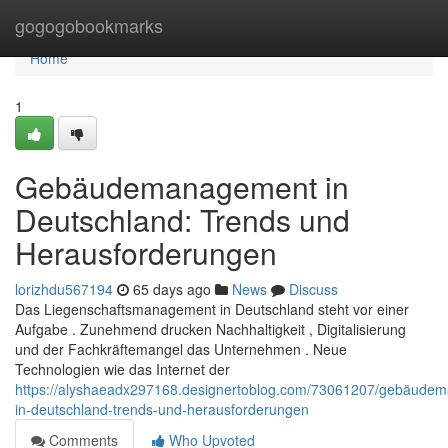
Home
gogogobookmarks
Home
1
Gebäudemanagement in
Deutschland: Trends und
Herausforderungen
lorizhdu567194
65 days ago
News
Discuss
Das Liegenschaftsmanagement in Deutschland steht vor einer
Aufgabe . Zunehmend drucken Nachhaltigkeit , Digitalisierung
und der Fachkräftemangel das Unternehmen . Neue
Technologien wie das Internet der
https://alyshaeadx297168.designertoblog.com/73061207/gebäude
in-deutschland-trends-und-herausforderungen
Comments
Who Upvoted