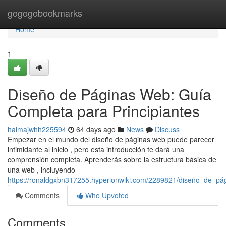
Home
gogogobookmarks
Home
1
Diseño de Páginas Web: Guía
Completa para Principiantes
haimajwhh225594
64 days ago
News
Discuss
Empezar en el mundo del diseño de páginas web puede parecer
intimidante al inicio , pero esta introducción te dará una
comprensión completa. Aprenderás sobre la estructura básica de
una web , incluyendo
https://ronaldgxbn317255.hyperionwiki.com/2289821/diseño_de_pá
Comments
Who Upvoted
Comments