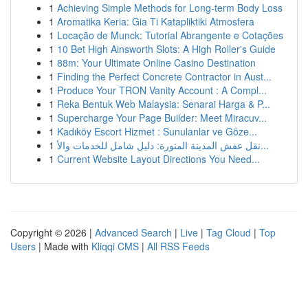
1
Achieving Simple Methods for Long-term Body Loss
1
Aromatika Keria: Gia Ti Katapliktiki Atmosfera
1
Locação de Munck: Tutorial Abrangente e Cotações
1
10 Bet High Ainsworth Slots: A High Roller's Guide
1
88m: Your Ultimate Online Casino Destination
1
Finding the Perfect Concrete Contractor in Aust...
1
Produce Your TRON Vanity Account : A Compl...
1
Reka Bentuk Web Malaysia: Senarai Harga & P...
1
Supercharge Your Page Builder: Meet Miracuv...
1
Kadıköy Escort Hizmet : Sunulanlar ve Göze...
1
نقل عفش المدينة المنورة: دليل شامل للخدمات والأ...
1
Current Website Layout Directions You Need...
Copyright © 2026 |
Advanced Search
|
Live
|
Tag Cloud
|
Top
Users
| Made with
Kliqqi CMS
|
All RSS Feeds