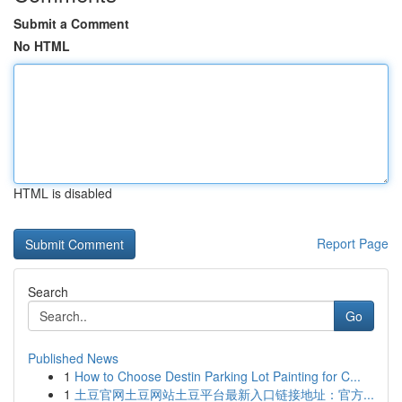
Submit a Comment
No HTML
HTML is disabled
Report Page
Search
Go
Published News
1
How to Choose Destin Parking Lot Painting for C...
1
土豆官网土豆网站土豆平台最新入口链接地址：官方...